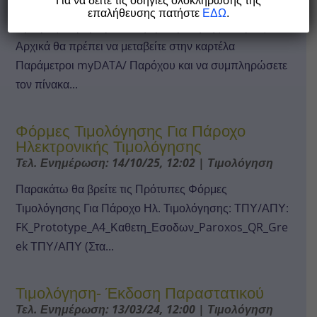
Τιμολόγηση
Για να δείτε τις οδηγίες ολοκλήρωσης της
επαλήθευσης πατήστε
ΕΔΩ
.
Ορισμός Παραμέτρων στην μεταβολή της Εταιρίας
Αρχικά θα πρέπει να μεταβείτε στην καρτέλα
Παράμετροι myDATA/ Παρόχου και να συμπληρώσετε
τον πίνακα...
Φόρμες Τιμολόγησης Για Πάροχο
Ηλεκτρονικής Τιμολόγησης
Τελ. Ενημέρωση: 14/10/25, 12:02
|
Τιμολόγηση
Παρακάτω θα βρείτε τις Πρότυπες Φόρμες
Τιμολόγησης Για Πάροχο Ηλ. Τιμολόγησης: ΤΠΥ/ΑΠΥ:
FK_Prototype_A4_Καθετη_Εσοδων_Paroxos_QR_Gre
ek ΤΠΥ/ΑΠΥ (Στα...
Τιμολόγηση- Έκδοση Παραστατικού
Τελ. Ενημέρωση: 13/03/24, 12:00
|
Τιμολόγηση