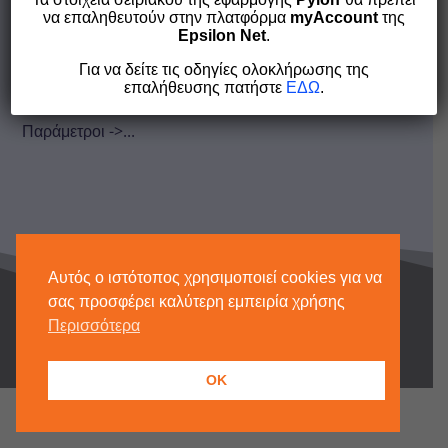
Τελ. Ενημέρωση: 10/03/26, 14:30
|
Αξιόγραφα
να επαληθευτούν στην πλατφόρμα
myAccount
της
Epsilon Net
.
Για να παρακολουθήσετε το κύκλωμα των αξιογράφων,
Για να δείτε τις οδηγίες ολοκλήρωσης της
ακολουθήστε τα παρακάτω βήματα: ΑΝΤΙΓΡΑΦΗ
επαλήθευσης πατήστε
ΕΔΩ
.
ΠΑΡΑΜΕΤΡΟΠΟΙΗΣΗΣ Μεταβείτε στο μενού
Παράμετροι ->...
Αυτός ο ιστότοπος χρησιμοποιεί cookies για να
σας προσφέρει καλύτερη εμπειρία χρήσης
Copyright © 2026 Epsilon Net |
Cookies
Περισσότερα
OK