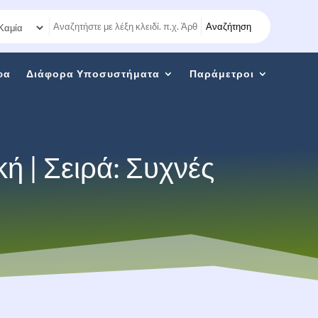
Αναζήτηση
φα
Διάφορα Υποσυστήματα
Παράμετροι
κή | Σειρά: Συχνές