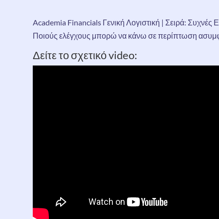
Academia Financials Γενική Λογιστική |
Σειρά: Συχνές 
Ποιούς ελέγχους μπορώ να κάνω σε περίπτωση ασυμφ
Δείτε το σχετικό video: