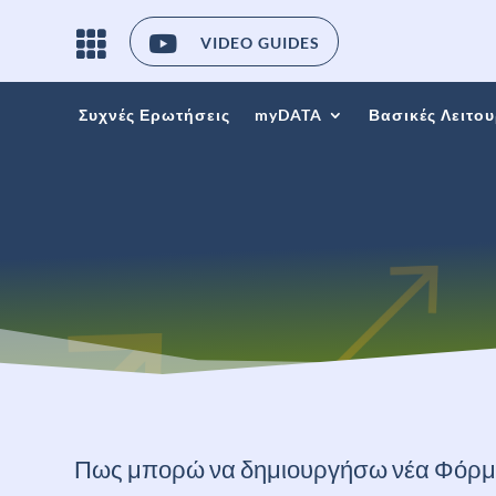

VIDEO GUIDES
Συχνές Ερωτήσεις
myDATA
Βασικές Λειτου
Πως μπορώ να δημιουργήσω νέα Φόρμα