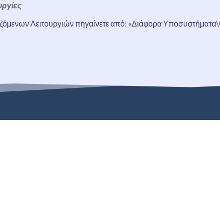
υργίες
ζόμενων Λειτουργιών πηγαίνετε από: «Διάφορα Υποσυστήματα\Ορ