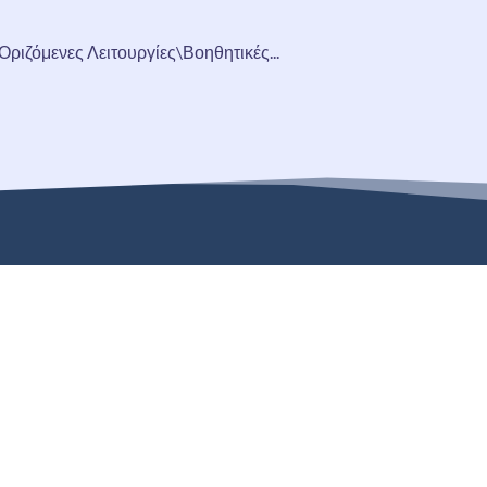
ιζόμενες Λειτουργίες\Βοηθητικές...