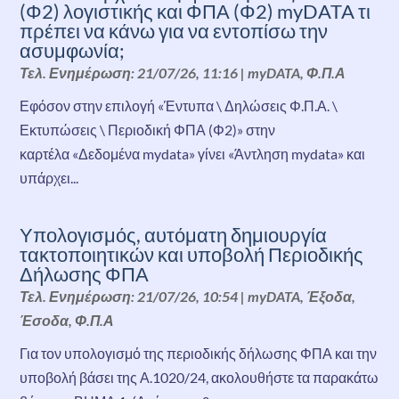
(Φ2) λογιστικής και ΦΠΑ (Φ2) myDATA τι
πρέπει να κάνω για να εντοπίσω την
ασυμφωνία;
Τελ. Ενημέρωση: 21/07/26, 11:16
|
myDATA
,
Φ.Π.Α
Εφόσον στην επιλογή «Έντυπα \ Δηλώσεις Φ.Π.Α. \
Εκτυπώσεις \ Περιοδική ΦΠΑ (Φ2)» στην
καρτέλα «Δεδομένα mydata» γίνει «Άντληση mydata» και
υπάρχει...
Υπολογισμός, αυτόματη δημιουργία
τακτοποιητικών και υποβολή Περιοδικής
Δήλωσης ΦΠΑ
Τελ. Ενημέρωση: 21/07/26, 10:54
|
myDATA
,
Έξοδα
,
Έσοδα
,
Φ.Π.Α
Για τον υπολογισμό της περιοδικής δήλωσης ΦΠΑ και την
υποβολή βάσει της Α.1020/24, ακολουθήστε τα παρακάτω