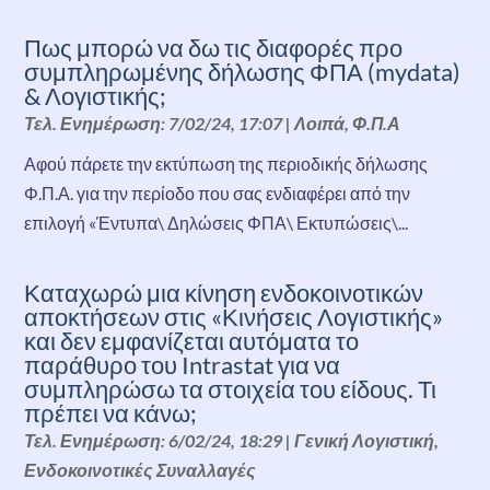
Πως μπορώ να δω τις διαφορές προ
συμπληρωμένης δήλωσης ΦΠΑ (mydata)
& Λογιστικής;
Τελ. Ενημέρωση: 7/02/24, 17:07
|
Λοιπά
,
Φ.Π.Α
Αφού πάρετε την εκτύπωση της περιοδικής δήλωσης
Φ.Π.Α. για την περίοδο που σας ενδιαφέρει από την
επιλογή «Έντυπα\ Δηλώσεις ΦΠΑ\ Εκτυπώσεις\...
Καταχωρώ μια κίνηση ενδοκοινοτικών
αποκτήσεων στις «Κινήσεις Λογιστικής»
και δεν εμφανίζεται αυτόματα το
παράθυρο του Intrastat για να
συμπληρώσω τα στοιχεία του είδους. Τι
πρέπει να κάνω;
Τελ. Ενημέρωση: 6/02/24, 18:29
|
Γενική Λογιστική
,
Ενδοκοινοτικές Συναλλαγές