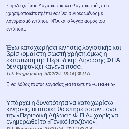
Στη «Διαχείριση Λογαριασμών» ο λογαριασμός που
χρησιμοποιείτε πρέπει να είναι συνδεδεμένος με
λογαριασμό εντύπου ΦΠΑ και ο λογαριασμός του
εντύπου...
Έχω καταχωρήσει κινήσεις λογιστικής και
βρίσκομαι στη σωστή χρήση,όμως η
εκτύπωση της Περιοδικής Δήλωσης ΦΠΑ
δεν εμφανίζει κανένα ποσό.
Τελ. Ενημέρωση: 6/02/24, 18:16
|
Φ.Π.Α
Είναι λάθος το έτος εργασίας για τα έντυπα «CTRL+F6».
Υπάρχει η δυνατότητα να καταχωρίσω
κινήσεις, οι οποίες θα επηρεάσουν μόνο
την «Περιοδική Δήλωση Φ.Π.Α» χωρίς να
ενημερωθεί το «Γενικό Ισοζύγιο»;
Τελ. Ενημέρωση: 26/01/24, 17:31
|
Φ.Π.Α