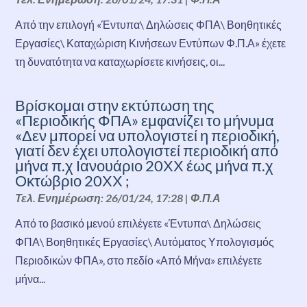
Από την επιλογή «Έντυπα\ Δηλώσεις ΦΠΑ\ Βοηθητικές
Εργασίες\ Καταχώριση Κινήσεων Εντύπων Φ.Π.Α» έχετε
τη δυνατότητα να καταχωρίσετε κινήσεις, οι...
Βρίσκομαι στην εκτύπωση της
«Περιοδικής ΦΠΑ» εμφανίζει το μήνυμα
«Δεν μπορεί να υπολογιστεί η περιοδική,
γιατί δεν έχει υπολογιστεί περιοδική από
μήνα π.χ Ιανουάριο 20ΧΧ έως μήνα π.χ
Οκτώβριο 20ΧΧ ;
Τελ. Ενημέρωση: 26/01/24, 17:28
|
Φ.Π.Α
Από το βασικό μενού επιλέγετε «Έντυπα\ Δηλώσεις
ΦΠΑ\ Βοηθητικές Εργασίες\ Αυτόματος Υπολογισμός
Περιοδικών ΦΠΑ», στο πεδίο «Από Μήνα» επιλέγετε
μήνα...