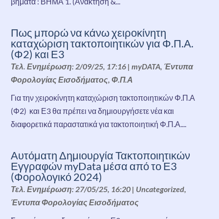
βήματα : ΒΗΜΑ 1. (Ανάκτηση &...
Πως μπορώ να κάνω χειροκίνητη
καταχώριση τακτοποιητικών για Φ.Π.Α.
(Φ2) και Ε3
Τελ. Ενημέρωση: 2/09/25, 17:16
|
myDATA
,
Έντυπα
Φορολογίας Εισοδήματος
,
Φ.Π.Α
Για την χειροκίνητη καταχώριση τακτοποιητικών Φ.Π.Α
(Φ2) και Ε3 θα πρέπει να δημιουργήσετε νέα και
διαφορετικά παραστατικά για τακτοποιητική Φ.Π.Α....
Αυτόματη Δημιουργία Τακτοποιητικών
Εγγραφών myData μέσα από το Ε3
(Φορολογικό 2024)
Τελ. Ενημέρωση: 27/05/25, 16:20
|
Uncategorized
,
Έντυπα Φορολογίας Εισοδήματος