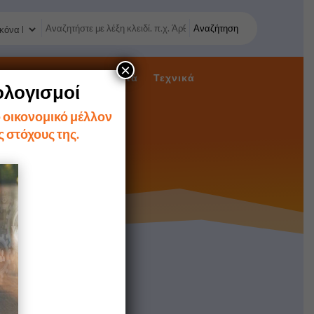
Αναζήτηση
×
Φορ. Έντυπα
Λοιπά
Τεχνικά
ολογισμοί
ο οικονομικό μέλλον
ς στόχους της.