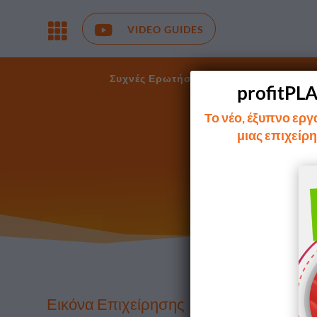

VIDEO GUIDES
Συχνές Ερωτήσεις
myDATA
Βασ
profitPL
Το νέο, έξυπνο εργ
μιας επιχείρη
Εικόνα Επιχείρησης