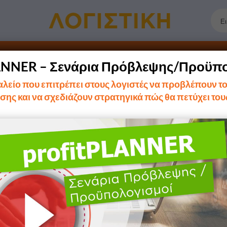
ικές Λειτουργίες
Εκτυπώσεις
Κυκλώματα/Modules
ANNER – Σενάρια Πρόβλεψης/Προϋπ
Eνημερωτικά Εκδόσεων
αλείο που επιτρέπει στους λογιστές να προβλέπουν τ
σης και να σχεδιάζουν στρατηγικά πώς θα πετύχει του
Εικόνα Επιχείρησης