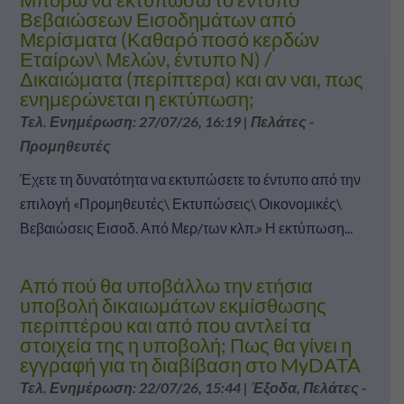
Βεβαιώσεων Εισοδημάτων από
Μερίσματα (Καθαρό ποσό κερδών
Εταίρων\ Μελών, έντυπο Ν) /
Δικαιώματα (περίπτερα) και αν ναι, πως
ενημερώνεται η εκτύπωση;
Τελ. Ενημέρωση: 27/07/26, 16:19
|
Πελάτες -
Προμηθευτές
Έχετε τη δυνατότητα να εκτυπώσετε το έντυπο από την
επιλογή «Προμηθευτές\ Εκτυπώσεις\ Οικονομικές\
Βεβαιώσεις Εισοδ. Από Μερ/των κλπ.» Η εκτύπωση...
Από πού θα υποβάλλω την ετήσια
υποβολή δικαιωμάτων εκμίσθωσης
περιπτέρου και από που αντλεί τα
στοιχεία της η υποβολή; Πως θα γίνει η
εγγραφή για τη διαβίβαση στο MyDATA
Τελ. Ενημέρωση: 22/07/26, 15:44
|
Έξοδα
,
Πελάτες -