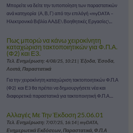
Μπορείτε να δείτε την τυποποίηση των παραστατικών
ανά κατηγορία (Α, Β, Γ) από την επιλόγή «myDATA –
Ηλεκτρονικά Βιβλία ΑΑΔΕ\ Βοηθητικές Εργασίες\...
Πως μπορώ να κάνω χειροκίνητη
καταχώριση τακτοποιητικών για Φ.Π.Α.
(Φ2) και Ε3.
Τελ. Ενημέρωση: 4/08/25, 10:21
|
Έξοδα
,
Έσοδα
,
Λοιπά
,
Παραστατικά
Για την χειροκίνητη καταχώριση τακτοποιητικών Φ.Π.Α
(Φ2) και Ε3 θα πρέπει να δημιουργήσετε νέα και
διαφορετικά παραστατικά για τακτοποιητική Φ.Π.Α....
Αλλαγές Με Την Έκδοση 25.06.01
Τελ. Ενημέρωση: 7/07/25, 16:14
|
myDATA
,
Ενημερωτικά Εκδόσεων
,
Παραστατικά
,
Φ.Π.Α