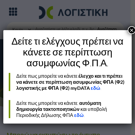
Αναζήτηση
×
Δείτε τι ελέγχους πρέπει να
κάνετε σε περίπτωση
ασυμφωνίας Φ.Π.Α.
Δείτε πως μπορείτε να κάνετε
έλεγχο και τι πρέπει
Βασικές Λειτουργίες
να κάνετε σε περίπτωση ασυμφωνίας ΦΠΑ (Φ2)
λογιστικής με ΦΠΑ (Φ2) myDATA
εδώ
.
Δείτε πως μπορείτε να κάνετε,
αυτόματη
δημιουργία τακτοποιητικών
και υποβολή
Περιοδικής Δήλωσης ΦΠΑ
εδώ
.
Μπορώ να εκτυπώσω το έντυπο