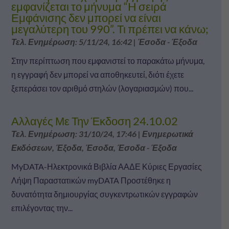
εμφανίζεται το μήνυμα “H σειρά
Εμφάνισης δεν μπορεί να είναι
μεγαλύτερη του 990”. Τι πρέπει να κάνω;
Τελ. Ενημέρωση: 5/11/24, 16:42
|
Έσοδα - Έξοδα
Στην περίπτωση που εμφανιστεί το παρακάτω μήνυμα,
η εγγραφή δεν μπορεί να αποθηκευτεί, διότι έχετε
ξεπεράσει τον αριθμό στηλών (λογαριασμών) που...
Αλλαγές Με Την Έκδοση 24.10.02
Τελ. Ενημέρωση: 31/10/24, 17:46
|
Ενημερωτικά
Εκδόσεων
,
Έξοδα
,
Έσοδα
,
Έσοδα - Έξοδα
MyDATA-Ηλεκτρονικά Βιβλία ΑΑΔΕ Κύριες Εργασίες
Λήψη Παραστατικών myDATA Προστέθηκε η
δυνατότητα δημιουργίας συγκεντρωτικών εγγραφών
επιλέγοντας την...