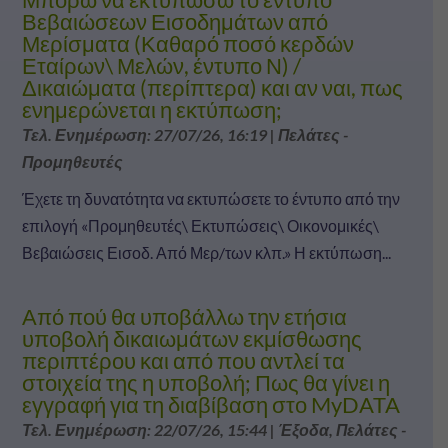
Βεβαιώσεων Εισοδημάτων από
Μερίσματα (Καθαρό ποσό κερδών
Εταίρων\ Μελών, έντυπο Ν) /
Δικαιώματα (περίπτερα) και αν ναι, πως
ενημερώνεται η εκτύπωση;
Τελ. Ενημέρωση: 27/07/26, 16:19
|
Πελάτες -
Προμηθευτές
Έχετε τη δυνατότητα να εκτυπώσετε το έντυπο από την
επιλογή «Προμηθευτές\ Εκτυπώσεις\ Οικονομικές\
Βεβαιώσεις Εισοδ. Από Μερ/των κλπ.» Η εκτύπωση...
Από πού θα υποβάλλω την ετήσια
υποβολή δικαιωμάτων εκμίσθωσης
περιπτέρου και από που αντλεί τα
στοιχεία της η υποβολή; Πως θα γίνει η
εγγραφή για τη διαβίβαση στο MyDATA
Τελ. Ενημέρωση: 22/07/26, 15:44
|
Έξοδα
,
Πελάτες -