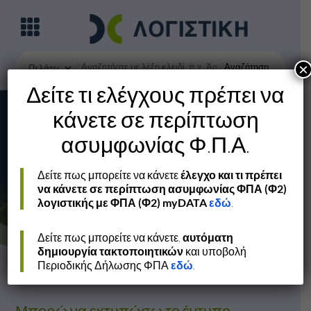
Αναζήτηση
×
Δείτε τι ελέγχους πρέπει να
κάνετε σε περίπτωση
ασυμφωνίας Φ.Π.Α.
Δείτε πως μπορείτε να κάνετε
έλεγχο και τι πρέπει
Πελάτες – Προμηθευτές
να κάνετε σε περίπτωση ασυμφωνίας ΦΠΑ (Φ2)
λογιστικής με ΦΠΑ (Φ2) myDATA
εδώ
.
Δείτε πως μπορείτε να κάνετε,
αυτόματη
δημιουργία τακτοποιητικών
και υποβολή
Περιοδικής Δήλωσης ΦΠΑ
εδώ
.
Μπορώ να εκτυπώσω το έντυπο