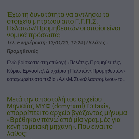
Έχω τη δυνατότητα να αντλήσω τα
στοιχεία μητρώου από Γ.Γ.Π.Σ.
Πελατών/Προμηθευτών οι οποίοι είναι
νομικά πρόσωπα;
Τελ. Ενημέρωση: 13/01/23, 17:24
|
Πελάτες -
Προμηθευτές
Ενώ βρίσκεστε στη επιλογή «Πελάτες\ Προμηθευτές\
Κύριες Εργασίες\ Διαχείριση Πελατών\ Προμηθευτών»
καταχωρείτε στο πεδίο «Α.Φ.Μ. Συναλλασσομένου» το...
Μετά την αποστολή του αρχείου
Μηνιαίας ΜΥΦ (dcmyfxml) το taxis,
απορρίπτει το αρχείο βγάζοντας μήνυμα
«Βρέθηκαν πάνω από μία γραμμές για
κενή ταμειακή μηχανή». Που είναι το
λάθος;