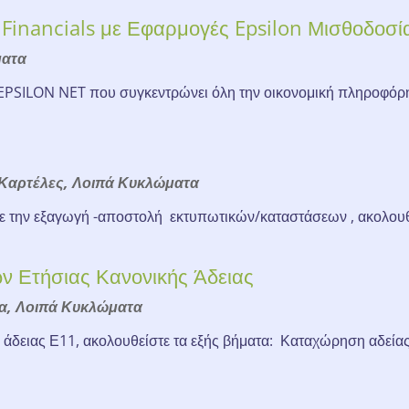
inancials με Εφαρμογές Epsilon Μισθοδοσία
ματα
EPSILON NET που συγκεντρώνει όλη την οικονομική πληροφόρηση
Καρτέλες
,
Λοιπά Κυκλώματα
 την εξαγωγή -αποστολή εκτυπωτικών/καταστάσεων , ακολουθ
ν Ετήσιας Κανονικής Άδειας
α
,
Λοιπά Κυκλώματα
 άδειας Ε11, ακολουθείστε τα εξής βήματα: Καταχώρηση αδείας