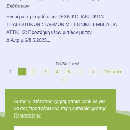
Εκδόσεων
Ενημέρωση Συμβάσεων ΤΕΧΝΙΚΟΙ ΙΔΙΩΤΙΚΩΝ
ΤΗΛΕΟΠΤΙΚΩΝ ΣΤΑΘΜΩΝ ΜΕ ΕΘΝΙΚΗ ΕΜΒΕΛΕΙΑ
ΑΤΤΙΚΗΣ: Προσθήκη νέων μισθών με την
Δ.Α.τριμ.6/8.5.2025...
Σελίδα 1 από
7
1
2
3
4
5
...
»
Τελευταία
»
Αυτός ο ιστότοπος χρησιμοποιεί cookies για
να σας προσφέρει καλύτερη εμπειρία χρήσης
Περισσότερα
Copyright © 2026 Epsilon Net |
Cookies