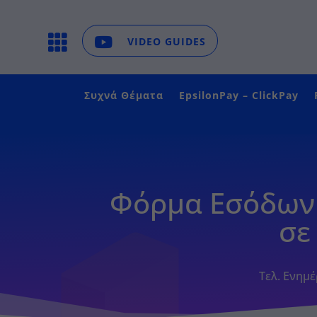

VIDEO GUIDES
Συχνά Θέματα
ΕpsilonPay – ClickPay
Φόρμα Εσόδων (
σε
Τελ. Ενημέ