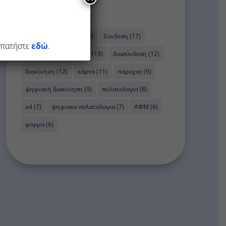
Ετικέτες
pos (22)
σφάλμα (20)
Σύνδεση (17)
ς πατήστε
εδώ
.
πληρωμή (17)
1155 (13)
διασύνδεση (12)
διακίνηση (12)
κάρτα (11)
πάροχος (9)
ψηφιακή διακίνηση (9)
πελατολογιο (8)
a4 (7)
ψηφιακο πελατολογιο (7)
ΑΦΜ (6)
φορμα (6)