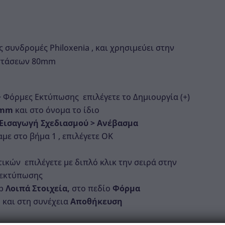
 συνδρομές Philoxenia , και χρησιμεύει στην
αστάσεων 80mm
 Φόρμες Εκτύπωσης επιλέγετε το Δημιουργία (+)
0mm
και στο όνομα το ίδιο
Εισαγωγή Σχεδιασμού > Ανέβασμα
με στο βήμα 1 , επιλέγετε ΟΚ
ικών επιλέγετε με διπλό κλικ την σειρά στην
α εκτύπωσης
ab
Λοιπά Στοιχεία,
στο πεδίο
Φόρμα
m
και στη συνέχεια
Αποθήκευση