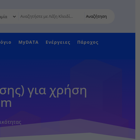
Αναζήτηση
όγιο
MyDATA
Ενέργειες
Πάροχος
σης) για χρήση
mm
ικότητας