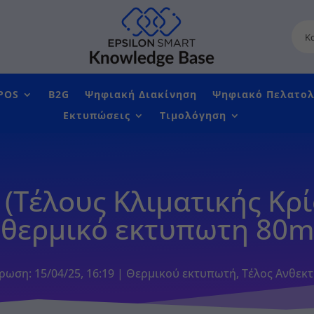
POS
B2G
Ψηφιακή Διακίνηση
Ψηφιακό Πελατολ
Εκτυπώσεις
Τιμολόγηση
Τέλους Κλιματικής Κρί
 θερμικό εκτυπωτη 80
ρωση: 15/04/25, 16:19
|
Θερμικού εκτυπωτή
,
Τέλος Ανθεκτ